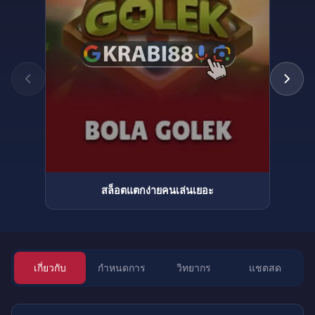
สล็อตแตกง่ายคนเล่นเยอะ
เกี่ยวกับ
กำหนดการ
วิทยากร
แชตสด