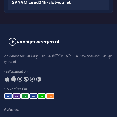
SAYAM zeed24h-slot-wallet
vannijmweegen.nl
ถ่ายทอดสดแบบเต็มรูปแบบ ทั้งคีย์โน้ต เดโม และช่วงถาม-ตอบ บนทุก
อุปกรณ์
รองรับแพลตฟอร์ม
ช่องทางชำระเงิน
PP
SCB
KB
BBL
LINE
TRUE
ลิงก์ด่วน