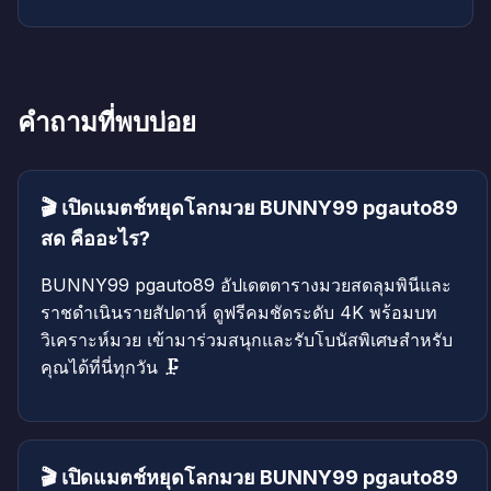
คำถามที่พบบ่อย
🎬 เปิดแมตช์หยุดโลกมวย BUNNY99 pgauto89
สด คืออะไร?
BUNNY99 pgauto89 อัปเดตตารางมวยสดลุมพินีและ
ราชดำเนินรายสัปดาห์ ดูฟรีคมชัดระดับ 4K พร้อมบท
วิเคราะห์มวย เข้ามาร่วมสนุกและรับโบนัสพิเศษสำหรับ
คุณได้ที่นี่ทุกวัน 🗜️
🎬 เปิดแมตช์หยุดโลกมวย BUNNY99 pgauto89