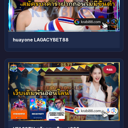
huayone LAGACYBET88
สด