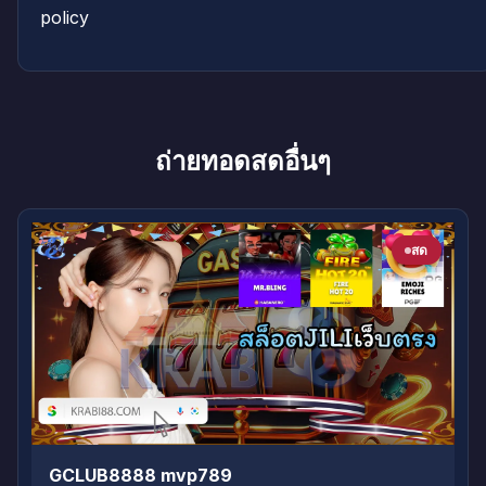
policy
ถ่ายทอดสดอื่นๆ
สด
GCLUB8888 mvp789