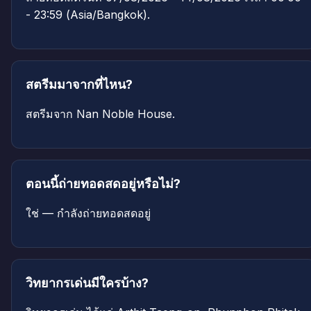
- 23:59 (Asia/Bangkok).
สตรีมมาจากที่ไหน?
สตรีมจาก Nan Noble House.
ตอนนี้ถ่ายทอดสดอยู่หรือไม่?
ใช่ — กำลังถ่ายทอดสดอยู่
วิทยากรเด่นมีใครบ้าง?