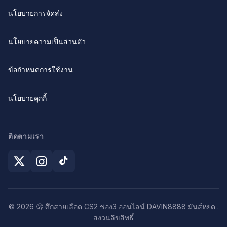
นโยบายการจัดส่ง
นโยบายความเป็นส่วนตัว
ข้อกำหนดการใช้งาน
นโยบายคุกกี้
ติดตามเรา
© 2026 🫢 ศึกสายเลือด CS2 ช่อง3 ออนไลน์ DAVIN8888 มันส์หยด .
สงวนลิขสิทธิ์