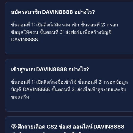
สมัครสมาชิก DAVIN8888 อย่างไร?
ขั้นตอนที่ 1: เปิดลิงก์สมัครสมาชิก ขั้นตอนที่ 2: กรอก
ข้อมูลให้ครบ ขั้นตอนที่ 3: ส่งฟอร์มเพื่อสร้างบัญชี
DAVIN8888.
เข้าสู่ระบบ DAVIN8888 อย่างไร?
ขั้นตอนที่ 1: เปิดลิงก์ลงชื่อเข้าใช้ ขั้นตอนที่ 2: กรอกข้อมูล
บัญชี DAVIN8888 ขั้นตอนที่ 3: ส่งเพื่อเข้าสู่ระบบและรับ
ชมสตรีม.
🫢 ศึกสายเลือด CS2 ช่อง3 ออนไลน์ DAVIN8888