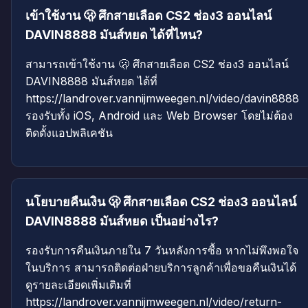
เข้าใช้งาน 🫢 ศึกสายเลือด CS2 ช่อง3 ออนไลน์
DAVIN8888 มันส์หยด ได้ที่ไหน?
สามารถเข้าใช้งาน 🫢 ศึกสายเลือด CS2 ช่อง3 ออนไลน์
DAVIN8888 มันส์หยด ได้ที่
https://landrover.vannijmweegen.nl/video/davin8888
รองรับทั้ง iOS, Android และ Web Browser โดยไม่ต้อง
ติดตั้งแอปพลิเคชัน
นโยบายคืนเงิน 🫢 ศึกสายเลือด CS2 ช่อง3 ออนไลน์
DAVIN8888 มันส์หยด เป็นอย่างไร?
รองรับการคืนเงินภายใน 7 วันหลังการซื้อ หากไม่พึงพอใจ
ในบริการ สามารถติดต่อฝ่ายบริการลูกค้าเพื่อขอคืนเงินได้
ดูรายละเอียดเพิ่มเติมที่
https://landrover.vannijmweegen.nl/video/return-