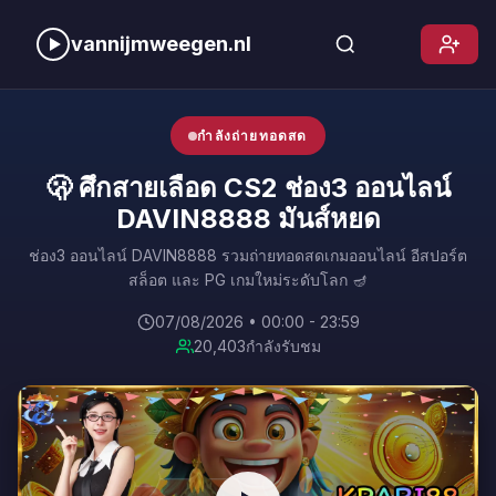
vannijmweegen.nl
กำลังถ่ายทอดสด
🫢 ศึกสายเลือด CS2 ช่อง3 ออนไลน์
DAVIN8888 มันส์หยด
ช่อง3 ออนไลน์ DAVIN8888 รวมถ่ายทอดสดเกมออนไลน์ อีสปอร์ต
สล็อต และ PG เกมใหม่ระดับโลก 🪔
07/08/2026 • 00:00 - 23:59
20,403
กำลังรับชม