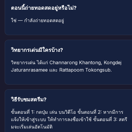
ตอนนี้ถ่ายทอดสดอยู่หรือไม่?
ใช่ — กำลังถ่ายทอดสดอยู่
วิทยากรเด่นมีใครบ้าง?
วิทยากรเด่น ได้แก่ Channarong Khantong, Kongdej
Jaturanrasamee และ Rattapoom Tokongsub.
วิธีรับชมสตรีม?
ขั้นตอนที่ 1: กดปุ่ม เล่น บนวิดีโอ ขั้นตอนที่ 2: หากมีการ
แจ้งให้เข้าสู่ระบบ ให้ทำการลงชื่อเข้าใช้ ขั้นตอนที่ 3: สตรี
มจะเริ่มเล่นอัตโนมัติ