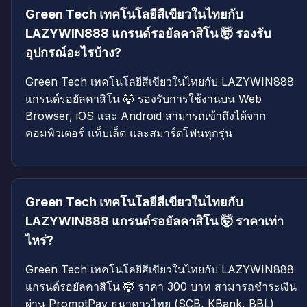
Green Tech เทคโนโลยีสีเขียวในไทยกับ
LAZYWIN888 แกรนด์รอยัลคาสิโน 🤯 รองรับ
อุปกรณ์อะไรบ้าง?
Green Tech เทคโนโลยีสีเขียวในไทยกับ LAZYWIN888
แกรนด์รอยัลคาสิโน 🤯 รองรับการใช้งานบน Web
Browser, iOS และ Android สามารถเข้าถึงได้จาก
คอมพิวเตอร์ แท็บเล็ต และสมาร์ตโฟนทุกรุ่น
Green Tech เทคโนโลยีสีเขียวในไทยกับ
LAZYWIN888 แกรนด์รอยัลคาสิโน 🤯 ราคาเท่า
ไหร่?
Green Tech เทคโนโลยีสีเขียวในไทยกับ LAZYWIN888
แกรนด์รอยัลคาสิโน 🤯 ราคา 300 บาท สามารถชำระเงิน
ผ่าน PromptPay ธนาคารไทย (SCB, KBank, BBL)