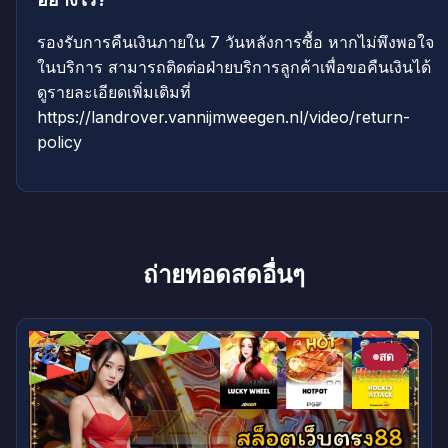
รองรับการคืนเงินภายใน 7 วันหลังการซื้อ หากไม่พึงพอใจ
ในบริการ สามารถติดต่อฝ่ายบริการลูกค้าเพื่อขอคืนเงินได้
ดูรายละเอียดเพิ่มเติมที่
https://landrover.vannijmweegen.nl/video/return-
policy
ถ่ายทอดสดอื่นๆ
สด