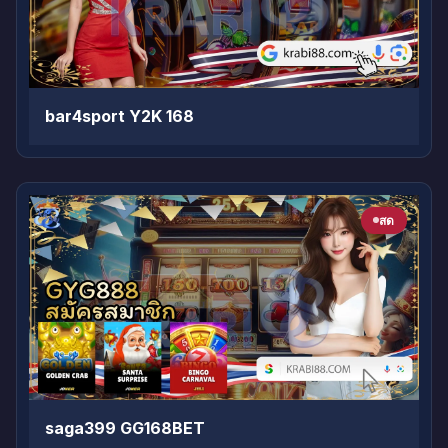
bar4sport Y2K 168
สด
saga399 GG168BET