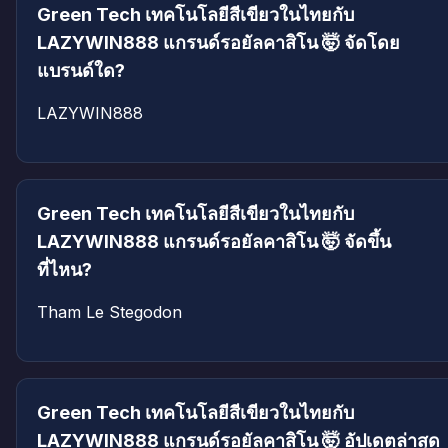
Green Tech เทคโนโลยีสีเขียวในไทยกับ
LAZYWIN888 แกรนด์รอยัลคาสิโน 🤯 จัดโดย
แบรนด์ใด?
LAZYWIN888
Green Tech เทคโนโลยีสีเขียวในไทยกับ
LAZYWIN888 แกรนด์รอยัลคาสิโน 🤯 จัดขึ้น
ที่ไหน?
Tham Le Stegodon
Green Tech เทคโนโลยีสีเขียวในไทยกับ
LAZYWIN888 แกรนด์รอยัลคาสิโน 🤯 อัปเดตล่าสุด