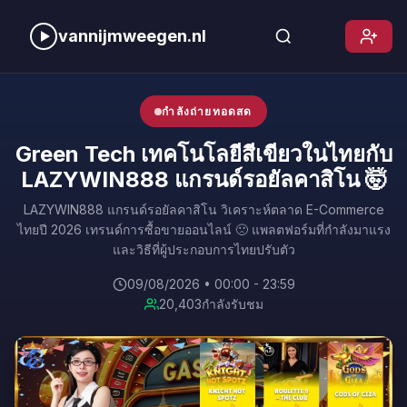
vannijmweegen.nl
กำลังถ่ายทอดสด
Green Tech เทคโนโลยีสีเขียวในไทยกับ
LAZYWIN888 แกรนด์รอยัลคาสิโน 🤯
LAZYWIN888 แกรนด์รอยัลคาสิโน วิเคราะห์ตลาด E-Commerce
ไทยปี 2026 เทรนด์การซื้อขายออนไลน์ 🙁 แพลตฟอร์มที่กำลังมาแรง
และวิธีที่ผู้ประกอบการไทยปรับตัว
09/08/2026 • 00:00 - 23:59
20,403
กำลังรับชม