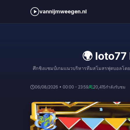
vannijmweegen.nl
🌍 loto77
ศึกชิงแชมป์เกมแนวบริหารทีมสโมสรฟุตบอลโดย l
06/08/2026 • 00:00 - 23:59
20,415
กำลังรับชม