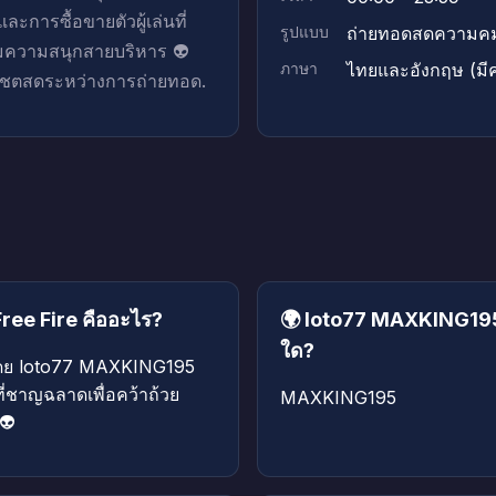
ารซื้อขายตัวผู้เล่นที่
รูปแบบ
ถ่ายทอดสดความคม
ชมความสนุกสายบริหาร 👽
ภาษา
ไทยและอังกฤษ (มี
แชตสดระหว่างการถ่ายทอด.
ree Fire คืออะไร?
🌍 loto77 MAXKING195 อ
ใด?
โดย loto77 MAXKING195
ี่ชาญฉลาดเพื่อคว้าถ้วย
MAXKING195
👽