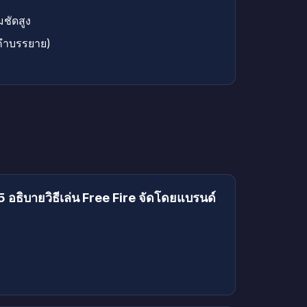
ชัดสูง
คำบรรยาย)
ธิบายวิธีเล่น Free Fire จัดโดยแบรนด์