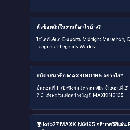
หัวข้อหลักในงานมีอะไรบ้าง?
ไฮไลต์ได้แก่ E-sports Midnight Marathon,
League of Legends Worlds.
สมัครสมาชิก MAXKING195 อย่างไร?
ขั้นตอนที่ 1: เปิดลิงก์สมัครสมาชิก ขั้นตอนที่ 
ที่ 3: ส่งฟอร์มเพื่อสร้างบัญชี MAXKING195.
🌍 loto77 MAXKING195 อธิบายวิธีเล่น F