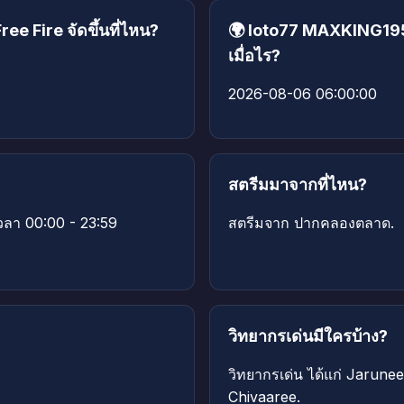
ee Fire จัดขึ้นที่ไหน?
🌍 loto77 MAXKING195 อ
เมื่อไร?
2026-08-06 06:00:00
สตรีมมาจากที่ไหน?
วลา 00:00 - 23:59
สตรีมจาก ปากคลองตลาด.
วิทยากรเด่นมีใครบ้าง?
วิทยากรเด่น ได้แก่ Jarun
Chivaaree.