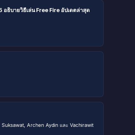
ธิบายวิธีเล่น Free Fire อัปเดตล่าสุด
ee Suksawat, Archen Aydin และ Vachirawit