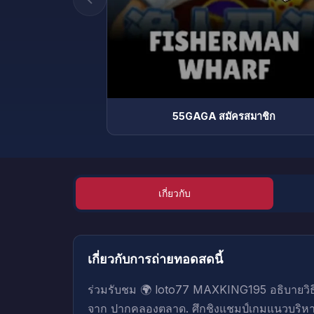
55GAGA สมัครสมาชิก
เกี่ยวกับ
เกี่ยวกับการถ่ายทอดสดนี้
ร่วมรับชม 🌍 loto77 MAXKING195 อธิบายวิธี
จาก ปากคลองตลาด. ศึกชิงแชมป์เกมแนวบริห