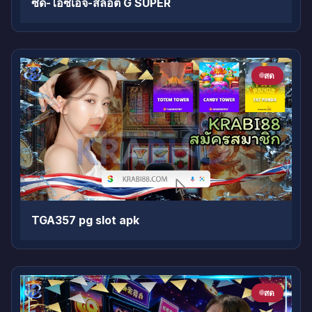
ซิด-ไอซ์เอจ-สล็อต G SUPER
สด
TGA357 pg slot apk
สด