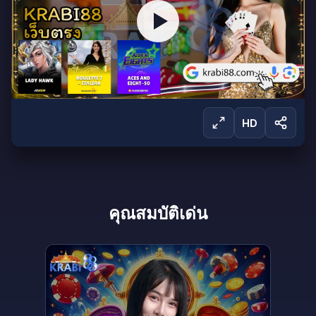
HD
ลงชื่อเข้าใช้เพื่อรับชม
คุณสมบัติเด่น
ลงชื่อเข้าใช้เพื่อรับชมการถ่ายทอดสดและเข้าถึง
ผลิตภัณฑ์ทั้งหมดของเรา
ลงชื่อเข้าใช้
สร้างบัญชี