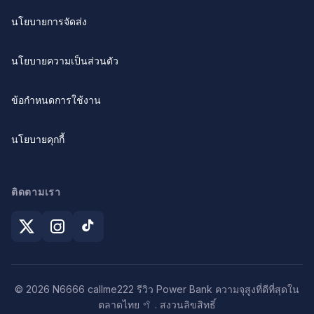
นโยบายการจัดส่ง
นโยบายความเป็นส่วนตัว
ข้อกำหนดการใช้งาน
นโยบายคุกกี้
ติดตามเรา
© 2026 N6666 callme222 รีวิว Power Bank ความจุสูงที่ดีที่สุดใน
ตลาดไทย 🥍 . สงวนลิขสิทธิ์