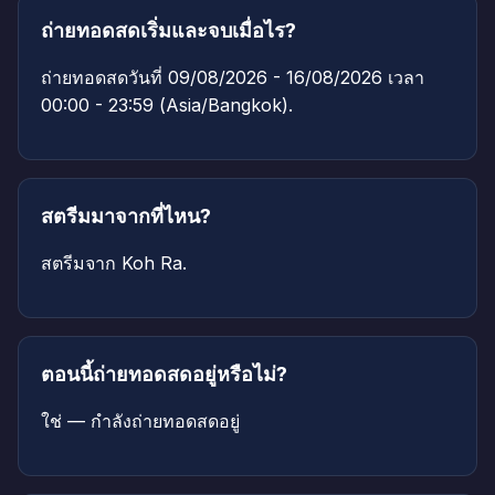
ถ่ายทอดสดเริ่มและจบเมื่อไร?
ถ่ายทอดสดวันที่ 09/08/2026 - 16/08/2026 เวลา
00:00 - 23:59 (Asia/Bangkok).
สตรีมมาจากที่ไหน?
สตรีมจาก Koh Ra.
ตอนนี้ถ่ายทอดสดอยู่หรือไม่?
ใช่ — กำลังถ่ายทอดสดอยู่