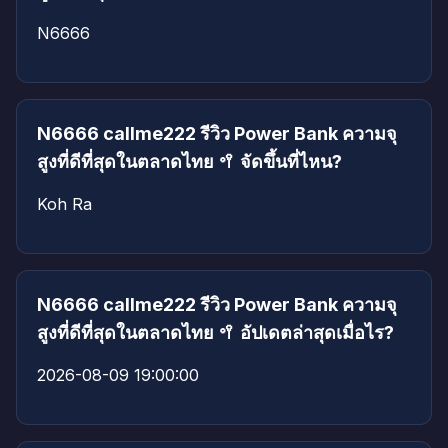
N6666
N6666 callme222 รีวิว Power Bank ความจุ
สูงที่ดีที่สุดในตลาดไทย 🥍 จัดขึ้นที่ไหน?
Koh Ra
N6666 callme222 รีวิว Power Bank ความจุ
สูงที่ดีที่สุดในตลาดไทย 🥍 อัปเดตล่าสุดเมื่อไร?
2026-08-09 19:00:00