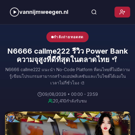
vannijmweegen.nl
กำลังถ่ายทอดสด
N6666 callme222 รีวิว Power Bank
ความจุสูงที่ดีที่สุดในตลาดไทย 🥍
N6666 callme222 แนะนำ No-Code Platform ที่คนไทยที่ไม่มีความ
รู้เขียนโปรแกรมสามารถสร้างแอปพลิเคชันและเว็บไซต์ได้เองใน
เวลาไม่กี่ชั่วโมง 🎨
09/08/2026 • 00:00 - 23:59
20,410
กำลังรับชม