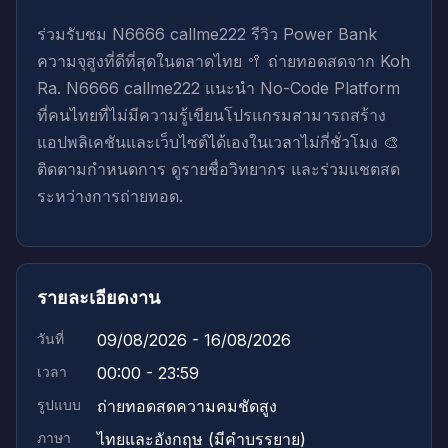
ร่วมรับชม N6666 callme222 รีวิว Power Bank
ความจุสูงที่ดีที่สุดในตลาดไทย 🥍 ถ่ายทอดสดจาก Koh
Ra. N6666 callme222 แนะนำ No-Code Platform
ที่คนไทยที่ไม่มีความรู้เขียนโปรแกรมสามารถสร้าง
แอปพลิเคชันและเว็บไซต์ได้เองในเวลาไม่กี่ชั่วโมง 🎨
ติดตามกำหนดการ ดูรายชื่อวิทยากร และร่วมแชตสด
ระหว่างการถ่ายทอด.
รายละเอียดงาน
วันที่
09/08/2026 - 16/08/2026
เวลา
00:00 - 23:59
รูปแบบ
ถ่ายทอดสดความคมชัดสูง
ภาษา
ไทยและอังกฤษ (มีคำบรรยาย)