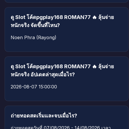
ดู Slot โค้ดpgplay168 ROMAN77 🔥 ลุ้นจ่าย
หนักจริง จัดขึ้นที่ไหน?
Noen Phra (Rayong)
ดู Slot โค้ดpgplay168 ROMAN77 🔥 ลุ้นจ่าย
หนักจริง อัปเดตล่าสุดเมื่อไร?
2026-08-07 15:00:00
ถ่ายทอดสดเริ่มและจบเมื่อไร?
ถ่ายทอดสดวันที่ 07/08/2026 - 14/08/2026 เวลา