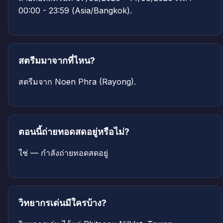
00:00 - 23:59 (Asia/Bangkok).
สตรีมมาจากที่ไหน?
สตรีมจาก Noen Phra (Rayong).
ตอนนี้ถ่ายทอดสดอยู่หรือไม่?
ใช่ — กำลังถ่ายทอดสดอยู่
วิทยากรเด่นมีใครบ้าง?