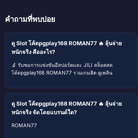
คำถามที่พบบ่อย
ดู Slot โค้ดpgplay168 ROMAN77 🔥 ลุ้นจ่าย
หนักจริง คืออะไร?
🔬 รับชมการแข่งขันอีสปอร์ตและ JILI สล็อตสด
โค้ดpgplay168 ROMAN77 รวมเกมฮิต ดูเพลิน
ดู Slot โค้ดpgplay168 ROMAN77 🔥 ลุ้นจ่าย
หนักจริง จัดโดยแบรนด์ใด?
ROMAN77