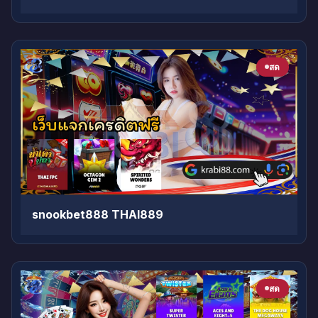
สด
snookbet888 THAI889
สด