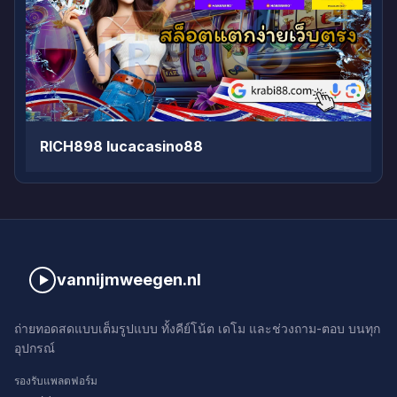
RICH898 lucacasino88
vannijmweegen.nl
ถ่ายทอดสดแบบเต็มรูปแบบ ทั้งคีย์โน้ต เดโม และช่วงถาม-ตอบ บนทุก
อุปกรณ์
รองรับแพลตฟอร์ม