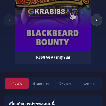
K55GAGA เข้าสู่ระบบ
เกี่ยวกับ
กำหนดการ
วิทยากร
แชตสด
เกี่ยวกับการถ่ายทอดสดนี้