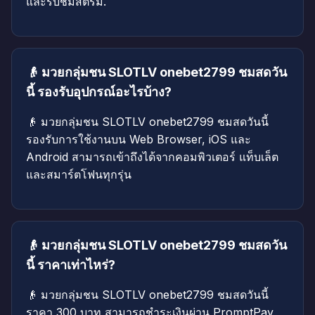
และรับชมสตรีม.
👴 มวยกลุ่มชน SLOTLV onebet2799 ชมสดวัน
นี้ รองรับอุปกรณ์อะไรบ้าง?
👴 มวยกลุ่มชน SLOTLV onebet2799 ชมสดวันนี้
รองรับการใช้งานบน Web Browser, iOS และ
Android สามารถเข้าถึงได้จากคอมพิวเตอร์ แท็บเล็ต
และสมาร์ตโฟนทุกรุ่น
👴 มวยกลุ่มชน SLOTLV onebet2799 ชมสดวัน
นี้ ราคาเท่าไหร่?
👴 มวยกลุ่มชน SLOTLV onebet2799 ชมสดวันนี้
ราคา 300 บาท สามารถชำระเงินผ่าน PromptPay