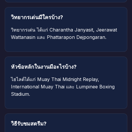
วิทยากรเด่นมีใครบ้าง?
วิทยากรเด่น ได้แก่ Charantha Janyasit, Jeerawat
Wattanasin และ Phattarapon Dejpongaran.
หัวข้อหลักในงานมีอะไรบ้าง?
ไฮไลต์ได้แก่ Muay Thai Midnight Replay,
International Muay Thai และ Lumpinee Boxing
Stadium.
วิธีรับชมสตรีม?