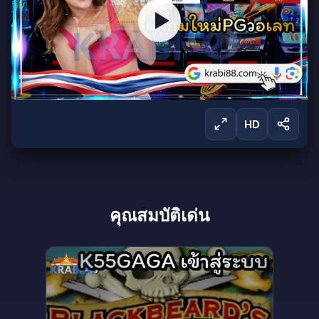
HD
ลงชื่อเข้าใช้เพื่อรับชม
คุณสมบัติเด่น
ลงชื่อเข้าใช้เพื่อรับชมการถ่ายทอดสดและเข้าถึง
ผลิตภัณฑ์ทั้งหมดของเรา
ลงชื่อเข้าใช้
สร้างบัญชี