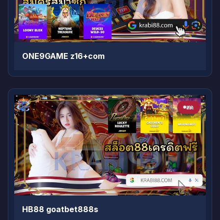
ONE9GAME z16+com
สด
HB88 goatbet888s