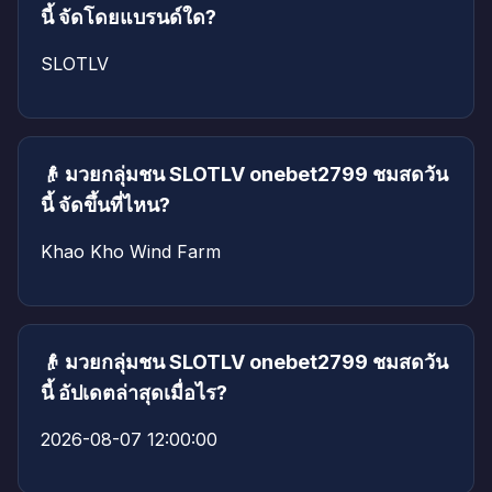
นี้ จัดโดยแบรนด์ใด?
SLOTLV
👴 มวยกลุ่มชน SLOTLV onebet2799 ชมสดวัน
นี้ จัดขึ้นที่ไหน?
Khao Kho Wind Farm
👴 มวยกลุ่มชน SLOTLV onebet2799 ชมสดวัน
นี้ อัปเดตล่าสุดเมื่อไร?
2026-08-07 12:00:00