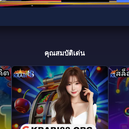
คุณสมบัติเด่น