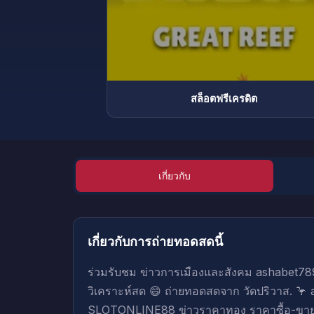
สล็อตฟรีเครดิต
เกี่ยวกับ
เกี่ยวกับการถ่ายทอดสดนี้
ร่วมรับชม ข่าวการเมืองและสังคม ashabe
วิเคราะห์สด 😄 ถ่ายทอดสดจาก วัดปริวาส. 🦩
SLOTONLINE88 ข่าวราคาทอง ราคาซื้อ-ขาย