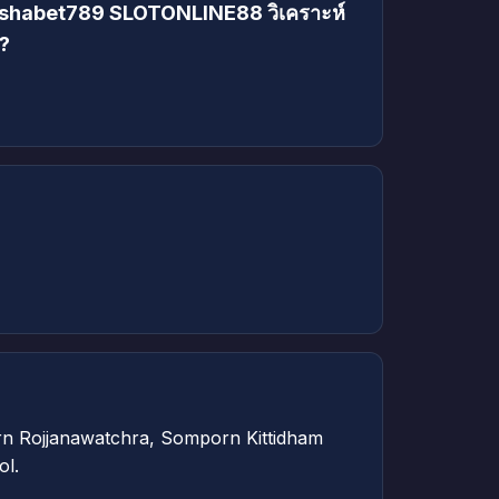
 ashabet789 SLOTONLINE88 วิเคราะห์
ร?
arn Rojjanawatchra, Somporn Kittidham
ol.