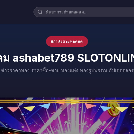
กำลังถ่ายทอดสด
งคม ashabet789 SLOTONLIN
่าวราคาทอง ราคาซื้อ-ขาย ทองแท่ง ทองรูปพรรณ อัปเดตตลอดว