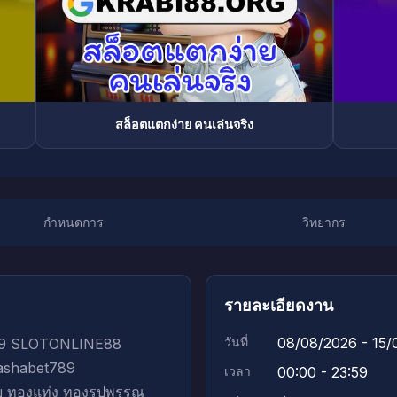
สล็อตแตกง่าย คนเล่นจริง
กำหนดการ
วิทยากร
รายละเอียดงาน
วันที่
08/08/2026 - 15/
t789 SLOTONLINE88
 ashabet789
เวลา
00:00 - 23:59
 ทองแท่ง ทองรูปพรรณ