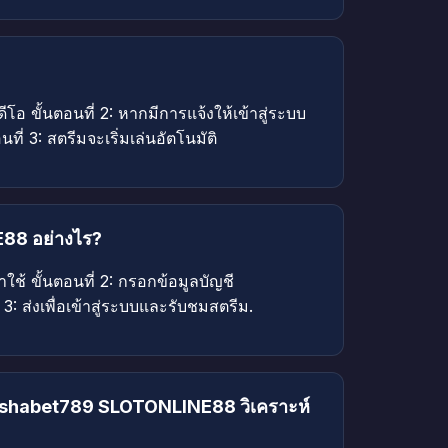
ิดีโอ ขั้นตอนที่ 2: หากมีการแจ้งให้เข้าสู่ระบบ
นที่ 3: สตรีมจะเริ่มเล่นอัตโนมัติ
E88 อย่างไร?
ข้าใช้ ขั้นตอนที่ 2: กรอกข้อมูลบัญชี
 ส่งเพื่อเข้าสู่ระบบและรับชมสตรีม.
 ashabet789 SLOTONLINE88 วิเคราะห์