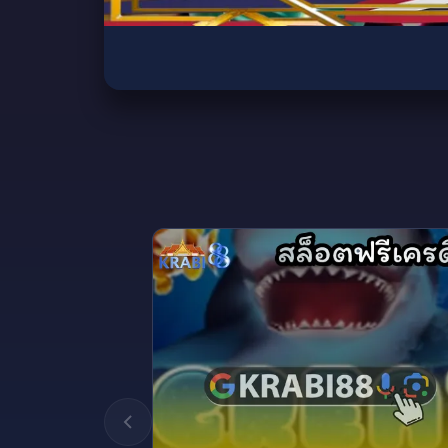
ลงชื่อเข้าใช้เพื่อรับชม
ลงชื่อเข้าใช้เพื่อรับชมการถ่ายทอดสดและเข้าถึง
ผลิตภัณฑ์ทั้งหมดของเรา
ลงชื่อเข้าใช้
สร้างบัญชี