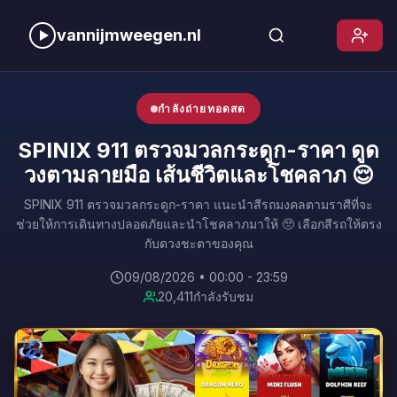
vannijmweegen.nl
กำลังถ่ายทอดสด
SPINIX 911 ตรวจมวลกระดูก-ราคา ดูด
วงตามลายมือ เส้นชีวิตและโชคลาภ 😌
SPINIX 911 ตรวจมวลกระดูก-ราคา แนะนำสีรถมงคลตามราศีที่จะ
ช่วยให้การเดินทางปลอดภัยและนำโชคลาภมาให้ 🥺 เลือกสีรถให้ตรง
กับดวงชะตาของคุณ
09/08/2026 • 00:00 - 23:59
20,411
กำลังรับชม