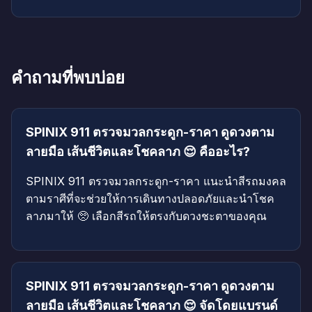
คำถามที่พบบ่อย
SPINIX 911 ตรวจมวลกระดูก-ราคา ดูดวงตาม
ลายมือ เส้นชีวิตและโชคลาภ 😌 คืออะไร?
SPINIX 911 ตรวจมวลกระดูก-ราคา แนะนำสีรถมงคล
ตามราศีที่จะช่วยให้การเดินทางปลอดภัยและนำโชค
ลาภมาให้ 🥺 เลือกสีรถให้ตรงกับดวงชะตาของคุณ
SPINIX 911 ตรวจมวลกระดูก-ราคา ดูดวงตาม
ลายมือ เส้นชีวิตและโชคลาภ 😌 จัดโดยแบรนด์