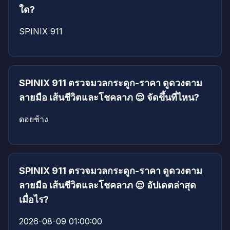
ใด?
SPINIX 911
SPINIX 911 ตรวจมวลกระดูก-ราคา ดูดวงตาม
ลายมือ เส้นชีวิตและโชคลาภ 😌 จัดขึ้นที่ไหน?
ดอยช้าง
SPINIX 911 ตรวจมวลกระดูก-ราคา ดูดวงตาม
ลายมือ เส้นชีวิตและโชคลาภ 😌 อัปเดตล่าสุด
เมื่อไร?
2026-08-09 01:00:00