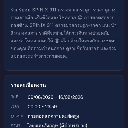
ร่วมรับชม SPINIX 911 ตรวจมวลกระดูก-ราคา ดูดวง
ตามลายมือ เส้นชีวิตและโชคลาภ 😌 ถ่ายทอดสดจาก
ดอยช้าง. SPINIX 911 ตรวจมวลกระดูก-ราคา แนะนำ
สีรถมงคลตามราศีที่จะช่วยให้การเดินทางปลอดภัย
และนำโชคลาภมาให้ 🥺 เลือกสีรถให้ตรงกับดวงชะตา
ของคุณ ติดตามกำหนดการ ดูรายชื่อวิทยากร และร่วม
แชตสดระหว่างการถ่ายทอด.
รายละเอียดงาน
วันที่
09/08/2026 - 16/08/2026
เวลา
00:00 - 23:59
รูปแบบ
ถ่ายทอดสดความคมชัดสูง
ภาษา
ไทยและอังกฤษ (มีคำบรรยาย)