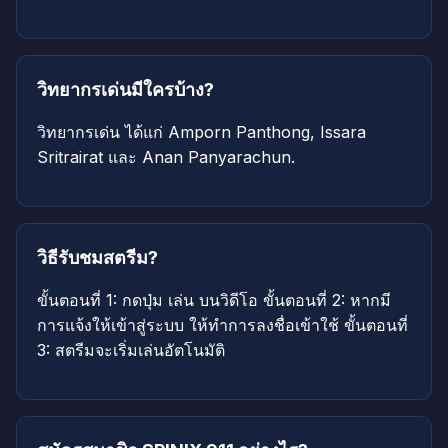
วิทยากรเด่นมีใครบ้าง?
วิทยากรเด่น ได้แก่ Amporn Panthong, Issara
Sritrairat และ Anan Panyarachun.
วิธีรับชมสตรีม?
ขั้นตอนที่ 1: กดปุ่ม เล่น บนวิดีโอ ขั้นตอนที่ 2: หากมี
การแจ้งให้เข้าสู่ระบบ ให้ทำการลงชื่อเข้าใช้ ขั้นตอนที่
3: สตรีมจะเริ่มเล่นอัตโนมัติ