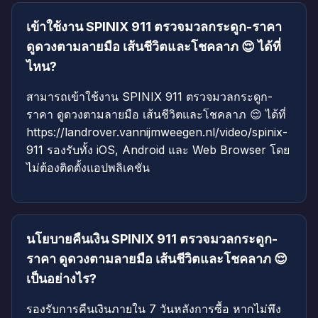
เข้าใช้งาน SPINIX 911 ตรวจมวลกระดูก-ราคา
ดูดวงตามลายมือ เส้นชีวิตและโชคลาภ 😌 ได้ที่
ไหน?
สามารถเข้าใช้งาน SPINIX 911 ตรวจมวลกระดูก-
ราคา ดูดวงตามลายมือ เส้นชีวิตและโชคลาภ 😌 ได้ที่
https://landrover.vannijmweegen.nl/video/spinix-
911 รองรับทั้ง iOS, Android และ Web Browser โดย
ไม่ต้องติดตั้งแอปพลิเคชัน
นโยบายคืนเงิน SPINIX 911 ตรวจมวลกระดูก-
ราคา ดูดวงตามลายมือ เส้นชีวิตและโชคลาภ 😌
เป็นอย่างไร?
รองรับการคืนเงินภายใน 7 วันหลังการซื้อ หากไม่พึง