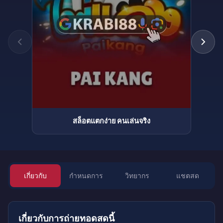
สล็อตแตกง่าย คนเล่นจริง
เกี่ยวกับ
กำหนดการ
วิทยากร
แชตสด
เกี่ยวกับการถ่ายทอดสดนี้