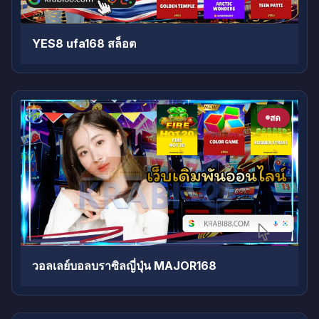
YES8 ufa168 สล็อต
สด
วอลเลย์บอลบราซิลญี่ปุ่น MAJOR168