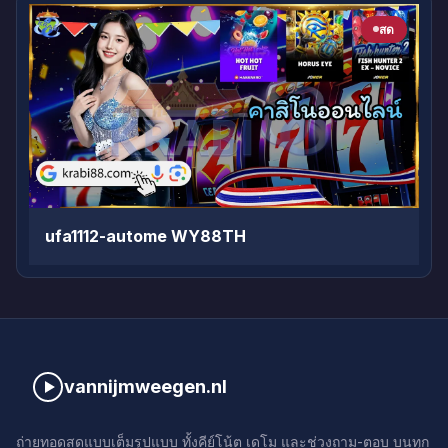
สด
ufa1112-autome WY88TH
vannijmweegen.nl
ถ่ายทอดสดแบบเต็มรูปแบบ ทั้งคีย์โน้ต เดโม และช่วงถาม-ตอบ บนทุก