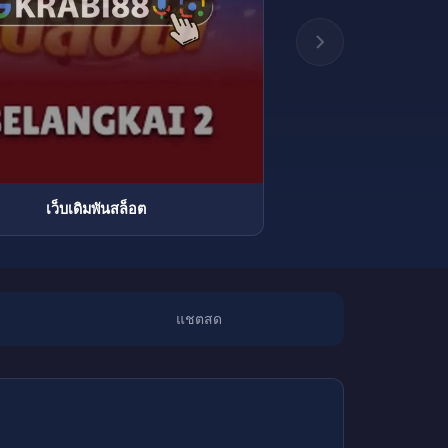
เว็บเดิมพันสล็อต
แชตสด