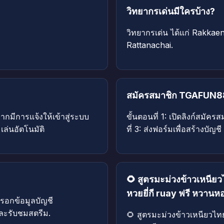
วิทยากรเด่นมีใครบ้าง?
วิทยากรเด่น ได้แก่ Rakk
Rattanachai.
สมัครสมาชิก TGAFUN88
 หากมีการแจ้งให้เข้าสู่ระบบ
ขั้นตอนที่ 1: เปิดลิงก์สมัค
มเล่นอัตโนมัติ
ที่ 3: ส่งฟอร์มเพื่อสร้างบ
🌻 สูตรมะม่วงข้าวเหนี
หวยยี่กี ruay ฟรี หวานห
: กรอกข้อมูลบัญชี
และรับชมสตรีม.
🌻 สูตรมะม่วงข้าวเหนียวไ