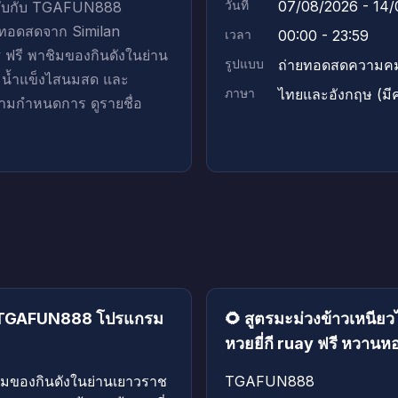
วันที่
07/08/2026 - 14
ำรับกับ TGAFUN888
ยทอดสดจาก Similan
เวลา
00:00 - 23:59
ฟรี พาชิมของกินดังในย่าน
รูปแบบ
ถ่ายทอดสดความคม
ด น้ำแข็งไสนมสด และ
ภาษา
ไทยและอังกฤษ (มี
ดตามกำหนดการ ดูรายชื่อ
ับ TGAFUN888 โปรแกรม
🌻 สูตรมะม่วงข้าวเหนี
หวยยี่กี ruay ฟรี หวาน
มของกินดังในย่านเยาวราช
TGAFUN888