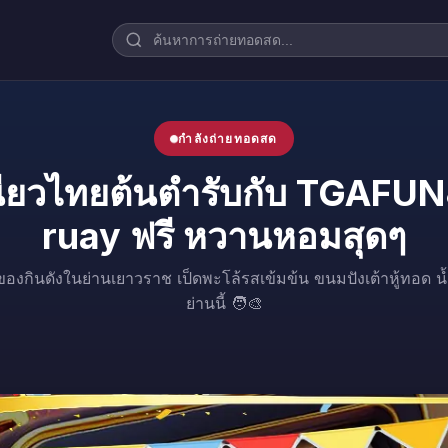
กำลังถ่ายทอดสด
หนียวไทยต้นตำรับกับ TGAFUN
ruay ฟรี หวานหอมสุดๆ
กินดังในย่านเยาวราช เป็ดพะโล้รสเข้มข้น ขนมปังเต้าหู้ทอด น
ย่านนี้ 🧑‍🎨