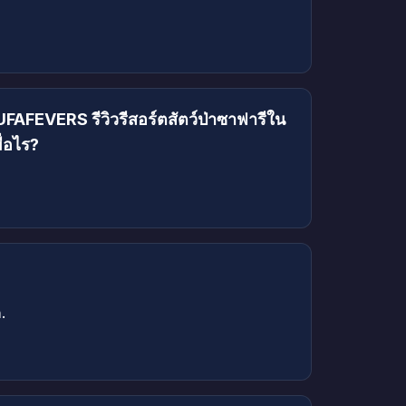
AFEVERS รีวิวรีสอร์ตสัตว์ป่าซาฟารีใน
ื่อไร?
.