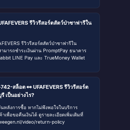
AFEVERS รีวิวรีสอร์ตสัตว์ป่าซาฟารีใน
EVERS รีวิวรีสอร์ตสัตว์ป่าซาฟารีใน
 สามารถชำระเงินผ่าน PromptPay ธนาคาร
abbit LINE Pay และ TrueMoney Wallet
742-สล็อต 👀 UFAFEVERS รีวิวรีสอร์ต
รี เป็นอย่างไร?
ันหลังการซื้อ หากไม่พึงพอใจในบริการ
เพื่อขอคืนเงินได้ ดูรายละเอียดเพิ่มเติมที่
weegen.nl/video/return-policy