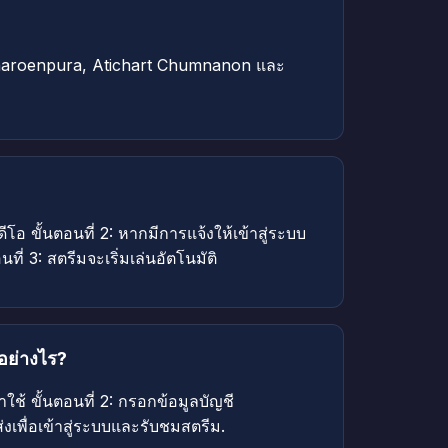
a Charoenpura, Atichart Chumnanon และ
ิดีโอ ขั้นตอนที่ 2: หากมีการแจ้งให้เข้าสู่ระบบ
นที่ 3: สตรีมจะเริ่มเล่นอัตโนมัติ
อย่างไร?
ข้าใช้ ขั้นตอนที่ 2: กรอกข้อมูลบัญชี
งเพื่อเข้าสู่ระบบและรับชมสตรีม.