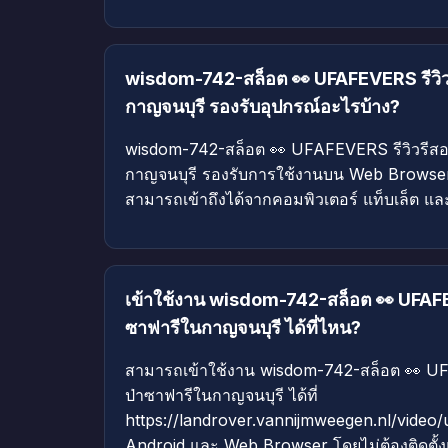
wisdom-742-สล็อต 👀 UFAFEVERS รีวิวร
กาญจนบุรี รองรับอุปกรณ์อะไรบ้าง?
wisdom-742-สล็อต 👀 UFAFEVERS รีวิวรีสอร
กาญจนบุรี รองรับการใช้งานบน Web Browser
สามารถเข้าถึงได้จากคอมพิวเตอร์ แท็บเล็ต แล
เข้าใช้งาน wisdom-742-สล็อต 👀 UFAFEVE
ซาฟารีในกาญจนบุรี ได้ที่ไหน?
สามารถเข้าใช้งาน wisdom-742-สล็อต 👀 UFA
ป่าซาฟารีในกาญจนบุรี ได้ที่
https://landrover.vannijmweegen.nl/video/u
Android และ Web Browser โดยไม่ต้องติดตั้