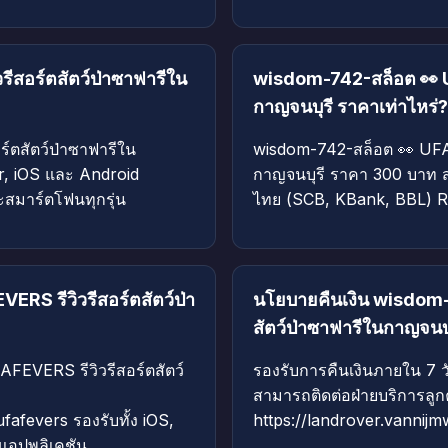
ีสอร์ตสัตว์ป่าซาฟารีใน
wisdom-742-สล็อต 👀 UF
กาญจนบุรี ราคาเท่าไหร่?
์ตสัตว์ป่าซาฟารีใน
wisdom-742-สล็อต 👀 UFAF
, iOS และ Android
กาญจนบุรี ราคา 300 บาท
ะสมาร์ตโฟนทุกรุ่น
ไทย (SCB, KBank, BBL) R
RS รีวิวรีสอร์ตสัตว์ป่า
นโยบายคืนเงิน wisdom-
สัตว์ป่าซาฟารีในกาญจนบุ
FEVERS รีวิวรีสอร์ตสัตว์
รองรับการคืนเงินภายใน 7 ว
สามารถติดต่อฝ่ายบริการลูกค้า
fafevers รองรับทั้ง iOS,
https://landrover.vannijm
งแอปพลิเคชัน