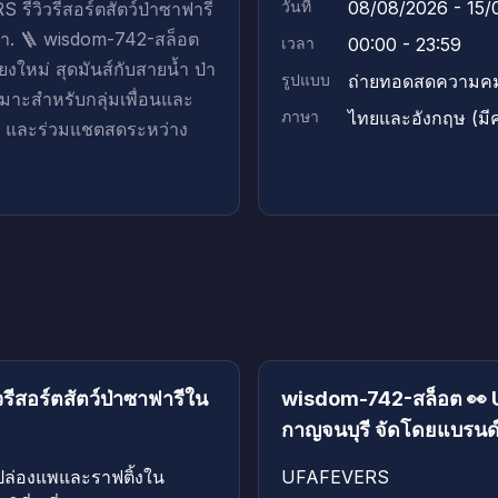
วันที่
08/08/2026 - 15/
ีวิวรีสอร์ตสัตว์ป่าซาฟารี
า. 🪜 wisdom-742-สล็อต
เวลา
00:00 - 23:59
หม่ สุดมันส์กับสายน้ำ ป่า
รูปแบบ
ถ่ายทอดสดความคม
มาะสำหรับกลุ่มเพื่อนและ
ภาษา
ไทยและอังกฤษ (มี
ร และร่วมแชตสดระหว่าง
ีสอร์ตสัตว์ป่าซาฟารีใน
wisdom-742-สล็อต 👀 UF
กาญจนบุรี จัดโดยแบรนด
ล่องแพและราฟติ้งใน
UFAFEVERS