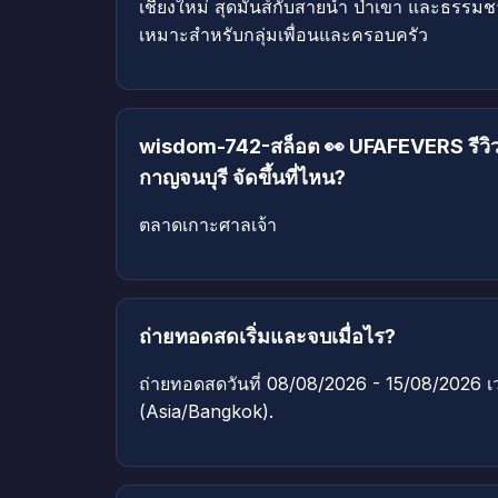
เชียงใหม่ สุดมันส์กับสายน้ำ ป่าเขา และธรรมช
เหมาะสำหรับกลุ่มเพื่อนและครอบครัว
wisdom-742-สล็อต 👀 UFAFEVERS รีวิวร
กาญจนบุรี จัดขึ้นที่ไหน?
ตลาดเกาะศาลเจ้า
ถ่ายทอดสดเริ่มและจบเมื่อไร?
ถ่ายทอดสดวันที่ 08/08/2026 - 15/08/2026 เ
(Asia/Bangkok).