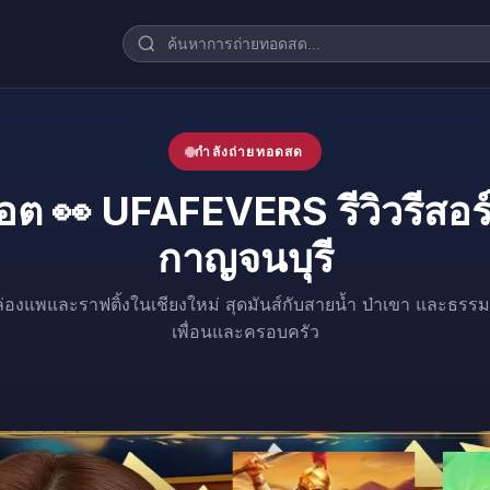
กำลังถ่ายทอดสด
 👀 UFAFEVERS รีวิวรีสอร์
กาญจนบุรี
พและราฟติ้งในเชียงใหม่ สุดมันส์กับสายน้ำ ป่าเขา และธรรมช
เพื่อนและครอบครัว