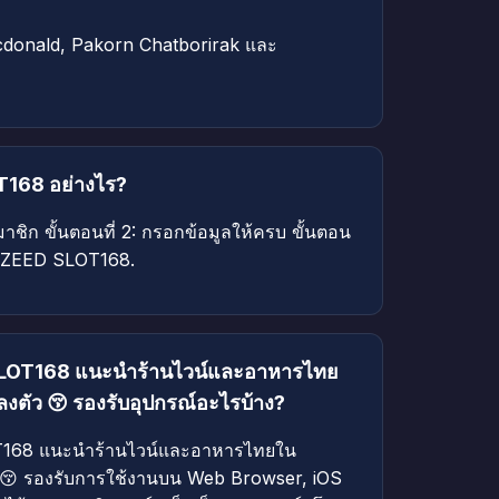
acdonald, Pakorn Chatborirak และ
T168 อย่างไร?
รสมาชิก ขั้นตอนที่ 2: กรอกข้อมูลให้ครบ ขั้นตอน
ญชี ZEED SLOT168.
SLOT168 แนะนำร้านไวน์และอาหารไทย
งลงตัว 😚 รองรับอุปกรณ์อะไรบ้าง?
T168 แนะนำร้านไวน์และอาหารไทยใน
ตัว 😚 รองรับการใช้งานบน Web Browser, iOS