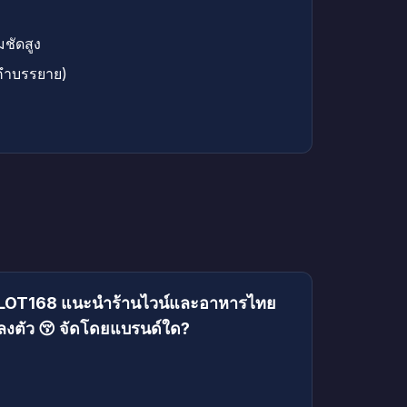
ชัดสูง
คำบรรยาย)
SLOT168 แนะนำร้านไวน์และอาหารไทย
างลงตัว 😚 จัดโดยแบรนด์ใด?