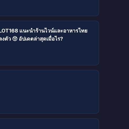
SLOT168 แนะนำร้านไวน์และอาหารไทย
ลงตัว 😚 อัปเดตล่าสุดเมื่อไร?