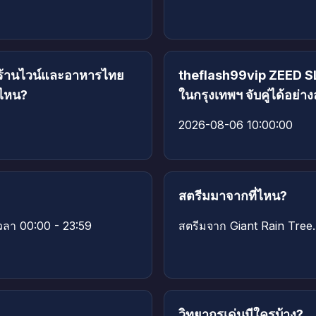
้านไวน์และอาหารไทย
theflash99vip ZEED 
ี่ไหน?
ในกรุงเทพฯ จับคู่ได้อย่าง
2026-08-06 10:00:00
สตรีมมาจากที่ไหน?
วลา 00:00 - 23:59
สตรีมจาก Giant Rain Tree.
วิทยากรเด่นมีใครบ้าง?