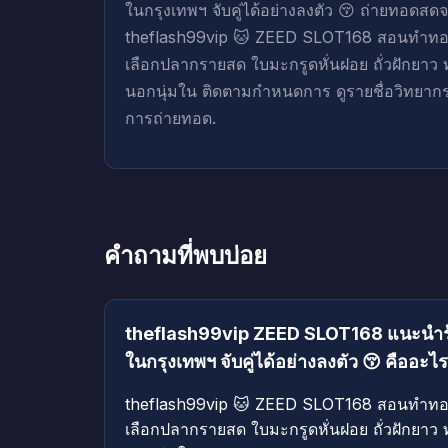
ในกรุงเทพฯ จับคู่ได้อย่างลงตัว 😚 ถ่ายทอดสด
theflash99vip 🐱 ZEED SLOT168 สอนทำทอด
เลือกปลากรายสด ใบมะกรูดหั่นฝอย ถั่วฝักยาว
นอกนุ่มใน ติดตามกำหนดการ ดูรายชื่อวิทยา
การถ่ายทอด.
คำถามที่พบบ่อย
theflash99vip ZEED SLOT168 แนะนำร
ในกรุงเทพฯ จับคู่ได้อย่างลงตัว 😚 คืออะไ
theflash99vip 🐱 ZEED SLOT168 สอนทำทอด
เลือกปลากรายสด ใบมะกรูดหั่นฝอย ถั่วฝักยาว