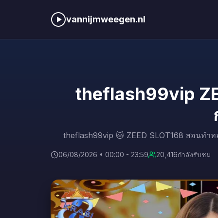
vannijmweegen.nl
theflash99vip Z
theflash99vip 🐱 ZEED SLOT168 สอนทำทอดม
06/08/2026 • 00:00 - 23:59
20,416
กำลังรับชม