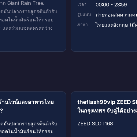
จาก Giant Rain Tree.
เวลา
00:00 - 23:59
มันปลากรายสูตรต้นตำรับ
รูปแบบ
ถ่ายทอดสดความคม
 ทอดในน้ำมันร้อนให้กรอบ
ภาษา
ไทยและอังกฤษ (มี
กร และร่วมแชตสดระหว่าง
้านไวน์และอาหารไทย
theflash99vip ZEED 
ร?
ในกรุงเทพฯ จับคู่ได้อย่
มันปลากรายสูตรต้นตำรับ
ZEED SLOT168
 ทอดในน้ำมันร้อนให้กรอบ